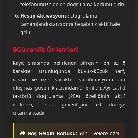
telefonunuza gelen doğrulama kodunu girin.
Hesap Aktivasyonu:
Doğrulama
tamamlandıktan sonra hesabınız aktif hale
gelir.
🔒
Güvenlik Önlemleri
Kayıt sırasında belirlenen şifrenin; en az 8
karakter uzunluğunda, büyük-küçük harf,
rakam ve özel karakter kombinasyonundan
oluşması güvenlik açısından önemlidir. Ayrıca, iki
faktörlü doğrulama (2FA) özelliğinin aktif
edilmesi, hesap güvenliğini üst düzeye
çıkarmaktadır.
🎁
Hoş Geldin Bonusu:
Yeni üyelere özel