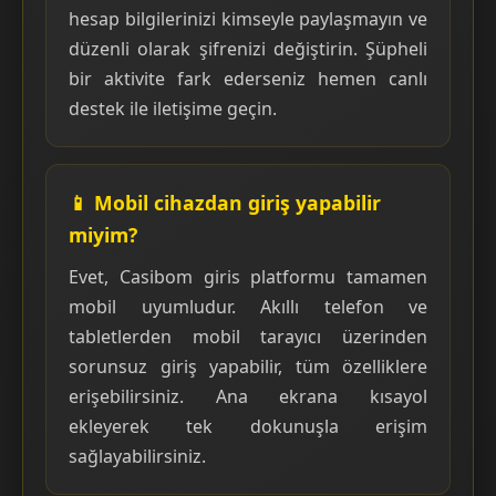
hesap bilgilerinizi kimseyle paylaşmayın ve
düzenli olarak şifrenizi değiştirin. Şüpheli
bir aktivite fark ederseniz hemen canlı
destek ile iletişime geçin.
📱 Mobil cihazdan giriş yapabilir
miyim?
Evet, Casibom giris platformu tamamen
mobil uyumludur. Akıllı telefon ve
tabletlerden mobil tarayıcı üzerinden
sorunsuz giriş yapabilir, tüm özelliklere
erişebilirsiniz. Ana ekrana kısayol
ekleyerek tek dokunuşla erişim
sağlayabilirsiniz.