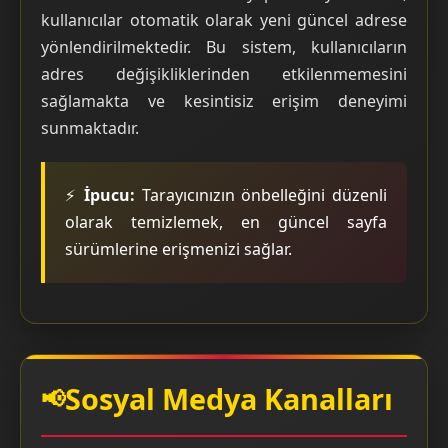
kullanıcılar otomatik olarak yeni güncel adrese
yönlendirilmektedir. Bu sistem, kullanıcıların
adres değişikliklerinden etkilenmemesini
sağlamakta ve kesintisiz erişim deneyimi
sunmaktadır.
⚡
İpucu:
Tarayıcınızın önbelleğini düzenli
olarak temizlemek, en güncel sayfa
sürümlerine erişmenizi sağlar.
Sosyal Medya Kanalları
📢