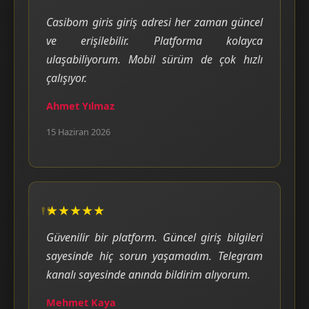
Casibom giris giriş adresi her zaman güncel
ve erişilebilir. Platforma kolayca
ulaşabiliyorum. Mobil sürüm de çok hızlı
çalışıyor.
Ahmet Yılmaz
15 Haziran 2026
★★★★★
Güvenilir bir platform. Güncel giriş bilgileri
sayesinde hiç sorun yaşamadım. Telegram
kanalı sayesinde anında bildirim alıyorum.
Mehmet Kaya