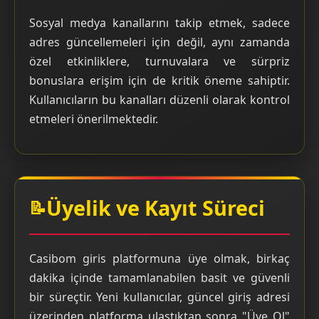
Sosyal medya kanallarını takip etmek, sadece
adres güncellemeleri için değil, aynı zamanda
özel etkinliklere, turnuvalara ve sürpriz
bonuslara erişim için de kritik öneme sahiptir.
Kullanıcıların bu kanalları düzenli olarak kontrol
etmeleri önerilmektedir.
Üyelik ve Kayıt Süreci
📝
Casibom giris platformuna üye olmak, birkaç
dakika içinde tamamlanabilen basit ve güvenli
bir süreçtir. Yeni kullanıcılar, güncel giriş adresi
üzerinden platforma ulaştıktan sonra "Üye Ol"