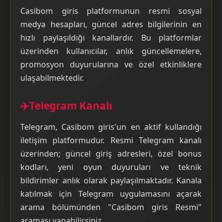
Casibom giris platformunun resmi sosyal
medya hesapları, güncel adres bilgilerinin en
hızlı paylaşıldığı kanallardır. Bu platformlar
üzerinden kullanıcılar, anlık güncellemelere,
promosyon duyurularına ve özel etkinliklere
ulaşabilmektedir.
✈️
Telegram Kanalı
Telegram, Casibom giris'un en aktif kullandığı
iletişim platformudur. Resmi Telegram kanalı
üzerinden; güncel giriş adresleri, özel bonus
kodları, yeni oyun duyuruları ve teknik
bildirimler anlık olarak paylaşılmaktadır. Kanala
katılmak için Telegram uygulamasını açarak
arama bölümünden "Casibom giris Resmi"
araması yapabilirsiniz.