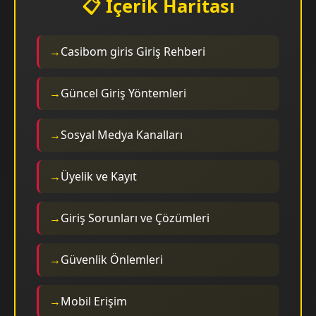
📋 İçerik Haritası
Casibom giris Giriş Rehberi
Güncel Giriş Yöntemleri
Sosyal Medya Kanalları
Üyelik ve Kayıt
Giriş Sorunları ve Çözümleri
Güvenlik Önlemleri
Mobil Erişim