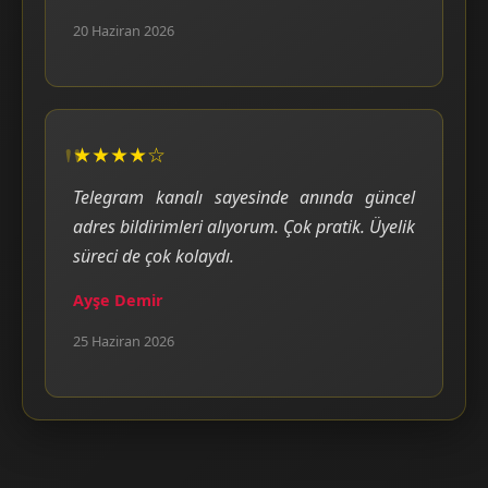
20 Haziran 2026
★★★★☆
Telegram kanalı sayesinde anında güncel
adres bildirimleri alıyorum. Çok pratik. Üyelik
süreci de çok kolaydı.
Ayşe Demir
25 Haziran 2026