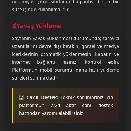
nedeniyle, şifre sıfırlama bağlantısı belirli bir
süre içinde kullanılmalıdır.
⏳
Yavaş Yükleme
Sayfanın yavaş yüklenmesi durumunda; tarayıcı
uzantılarını devre dışı bırakın, görsel ve medya
içeriklerinin otomatik yüklenmesini kapatın ve
internet bağlantı hızınızı kontrol edin.
Platformun mobil sürümü, daha hızlı yükleme
süreleri sunmaktadır.
🆘
Canlı Destek:
Teknik sorunlarınız için
platformun 7/24 aktif canlı destek
hattından yardım alabilirsiniz.