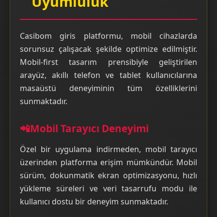
Uyumluluk
Casibom giris platformu, mobil cihazlarda
sorunsuz çalışacak şekilde optimize edilmiştir.
Mobil-first tasarım prensibiyle geliştirilen
arayüz, akıllı telefon ve tablet kullanıcılarına
masaüstü deneyiminin tüm özelliklerini
sunmaktadır.
📲
Mobil Tarayıcı Deneyimi
Özel bir uygulama indirmeden, mobil tarayıcı
üzerinden platforma erişim mümkündür. Mobil
sürüm, dokunmatik ekran optimizasyonu, hızlı
yükleme süreleri ve veri tasarrufu modu ile
kullanıcı dostu bir deneyim sunmaktadır.