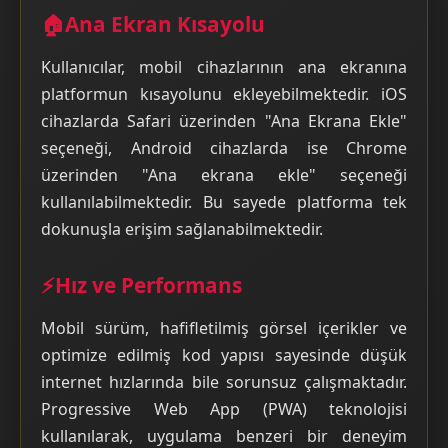
🏠
Ana Ekran Kısayolu
Kullanıcılar, mobil cihazlarının ana ekranına
platformun kısayolunu ekleyebilmektedir. iOS
cihazlarda Safari üzerinden "Ana Ekrana Ekle"
seçeneği, Android cihazlarda ise Chrome
üzerinden "Ana ekrana ekle" seçeneği
kullanılabilmektedir. Bu sayede platforma tek
dokunuşla erişim sağlanabilmektedir.
⚡
Hız ve Performans
Mobil sürüm, hafifletilmiş görsel içerikler ve
optimize edilmiş kod yapısı sayesinde düşük
internet hızlarında bile sorunsuz çalışmaktadır.
Progressive Web App (PWA) teknolojisi
kullanılarak, uygulama benzeri bir deneyim